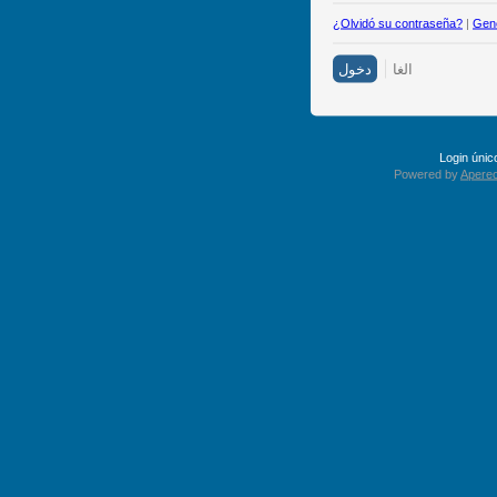
¿Olvidó su contraseña?
|
Gene
Login úni
Powered by
Apereo