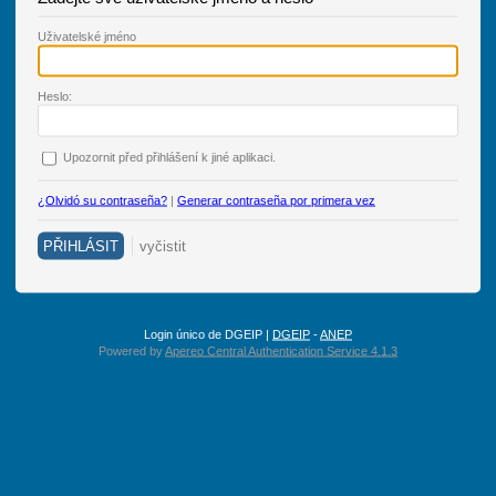
U
živatelské jméno
H
eslo:
Upo
z
ornit před přihlášení k jiné aplikaci.
¿Olvidó su contraseña?
|
Generar contraseña por primera vez
Login único de DGEIP |
DGEIP
-
ANEP
Powered by
Apereo Central Authentication Service 4.1.3