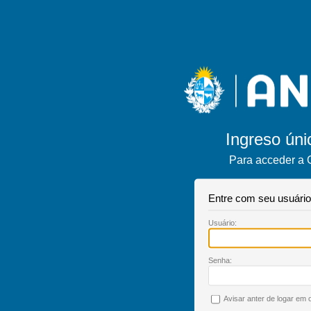
Ingreso úni
Para acceder a 
Entre com seu usuári
U
suário:
S
enha:
A
visar anter de logar em o