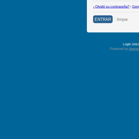
¿Olvidó su contraseña?
|
Gene
Login úni
Powered by
Apereo