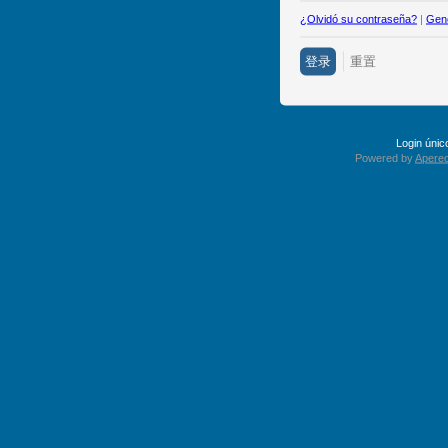
¿Olvidó su contraseña?
|
Gene
Login úni
Powered by
Apereo