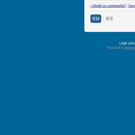
¿Olvidó su contraseña?
|
Gene
Login úni
Powered by
Apereo