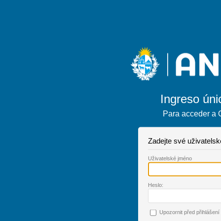
Ingreso úni
Para acceder a 
Zadejte své uživatels
U
živatelské jméno
H
eslo:
Upo
z
ornit před přihlášení 