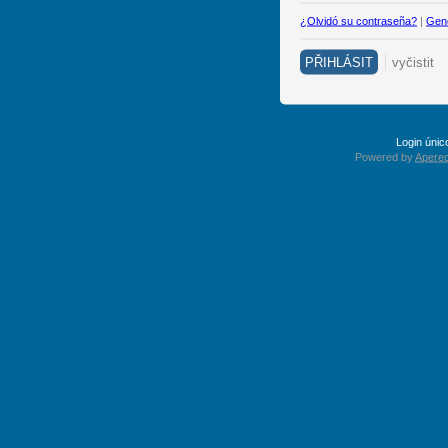
¿Olvidó su contraseña?
|
Gene
Login úni
Powered by
Apereo