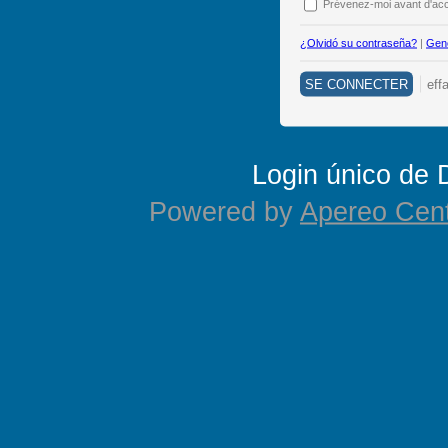
P
révenez-moi avant d'acc
¿Olvidó su contraseña?
|
Gene
Login único de
Powered by
Apereo Cent