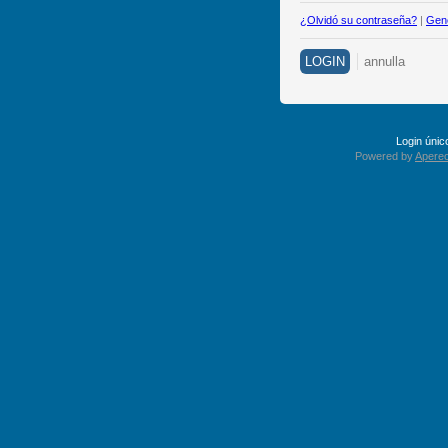
¿Olvidó su contraseña?
|
Gene
Login úni
Powered by
Apereo