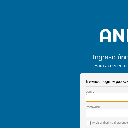
Ingreso úni
Para acceder a 
Inserisci login e pass
L
ogin:
P
assword:
A
vvisami prima di autentic