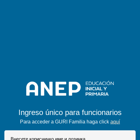
Ingreso único para funcionarios
Para acceder a GURI Familia haga click
aquí
Внесете корисничко име и лозинка.