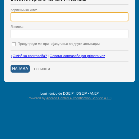
К
орисничко име:
Л
озинка:
П
редупреди ме при најавување во други апликации.
¿Olvidó su contraseña?
|
Generar contraseña por primera vez
Login único de DGEIP |
DGEIP
-
ANEP
Powered by
Apereo Central Authentication Service 4.1.3