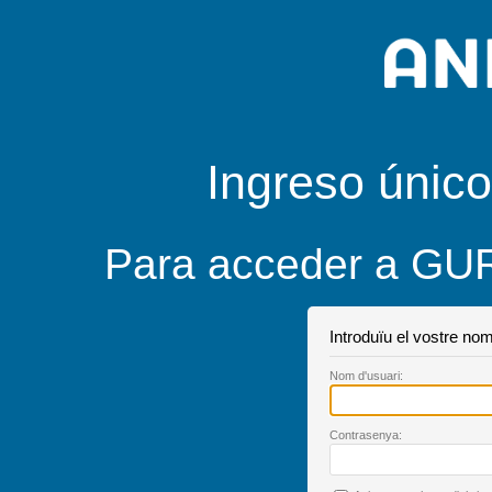
Ingreso único
Para acceder a GUR
Introduïu el vostre nom
Nom d'
u
suari:
C
ontrasenya: