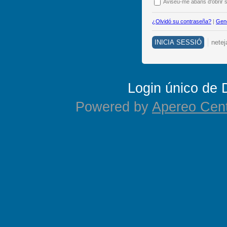
A
viseu-me abans d'obrir s
¿Olvidó su contraseña?
|
Gene
Login único de
Powered by
Apereo Cent