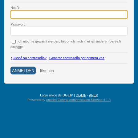
N
etID:
P
asswort:
Ich möchte ge
w
arnt werden, bevor ich mich in einen anderen Bereich
einlogge.
¿Olvidó su contraseña?
|
Generar contraseña por primera vez
Login único de DGEIP |
DGEIP
-
ANEP
Powered by
Apereo Central Authentication Service 4.1.3