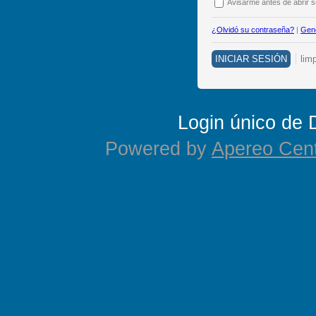
A
visarme antes de abrir se
¿Olvidó su contraseña?
|
Gene
Login único de
Powered by
Apereo Cent