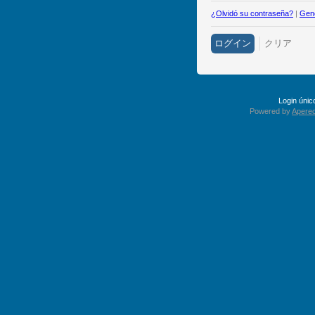
¿Olvidó su contraseña?
|
Gene
Login úni
Powered by
Apereo