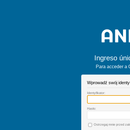
Ingreso úni
Para acceder a 
Wprowadź swój identyfi
I
dentyfikator:
H
asło:
O
strzegaj mnie przed za