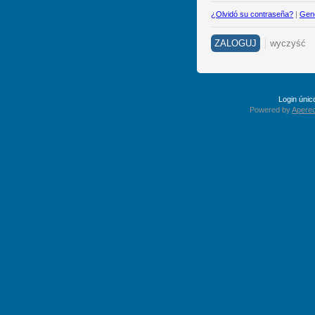
¿Olvidó su contraseña?
|
Gene
Login úni
Powered by
Apereo