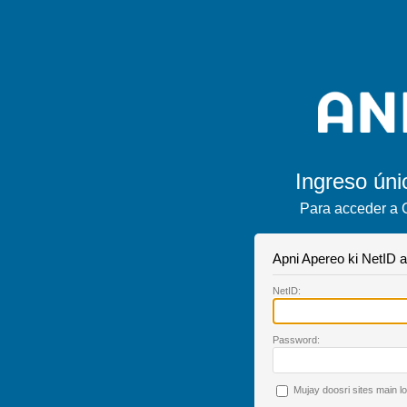
Ingreso úni
Para acceder a 
Apni Apereo ki NetID a
N
etID:
P
assword:
Mujay doosri sites main l