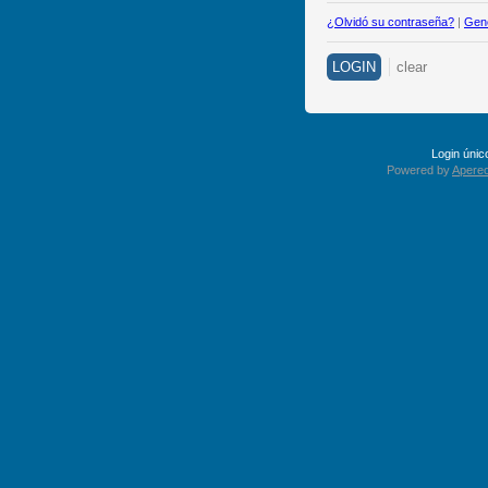
¿Olvidó su contraseña?
|
Gene
Login úni
Powered by
Apereo