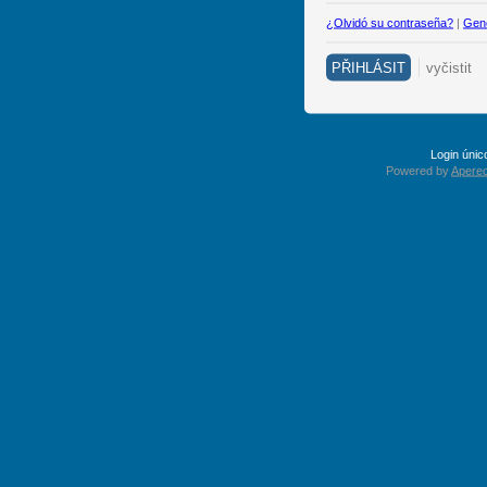
¿Olvidó su contraseña?
|
Gene
Login úni
Powered by
Apereo