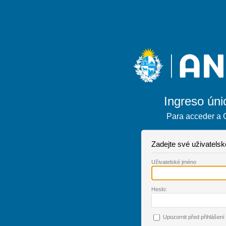
Ingreso úni
Para acceder a 
Zadejte své uživatels
U
živatelské jméno
H
eslo:
Upo
z
ornit před přihlášení 