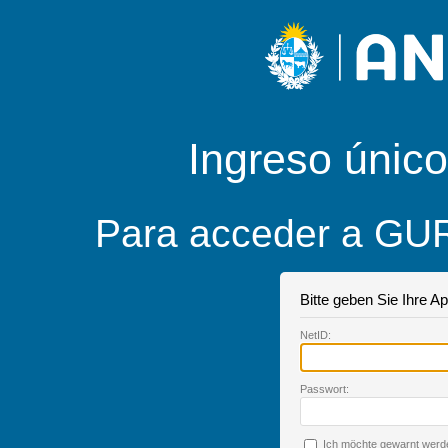
Ingreso único
Para acceder a GUR
Bitte geben Sie Ihre A
N
etID:
P
asswort:
Ich möchte ge
w
arnt werd