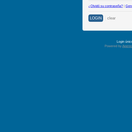
¿Olvidó su contraseña?
|
Gene
Login úni
Powered by
Apereo