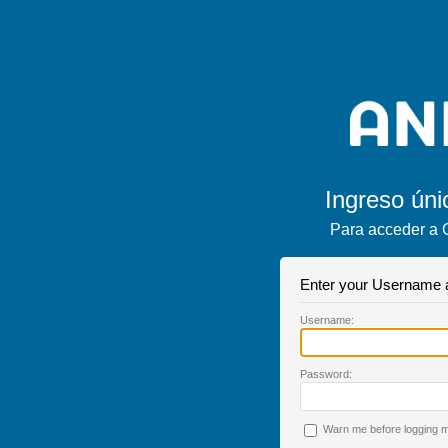
Ingreso úni
Para acceder a 
Enter your Username
U
sername:
P
assword:
W
arn me before logging me