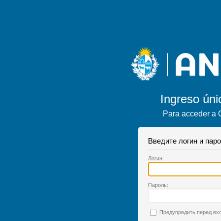
Ingreso úni
Para acceder a 
Введите логин и пар
Л
огин:
П
ароль:
П
редупредить перед вхо