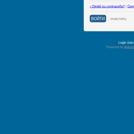
¿Olvidó su contraseña?
|
Gene
Login úni
Powered by
Apereo