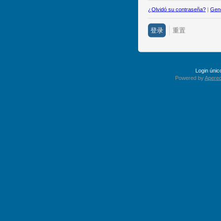
¿Olvidó su contraseña?
|
Gene
Login úni
Powered by
Apereo