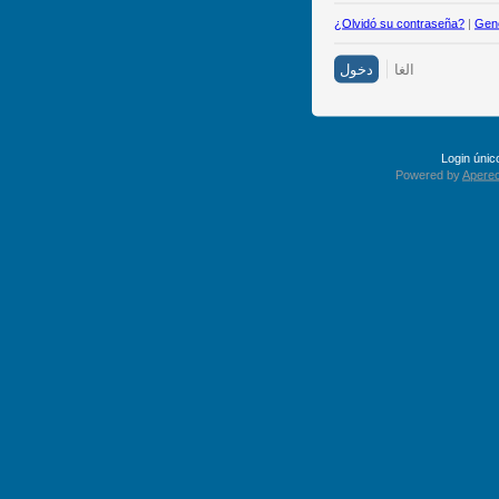
¿Olvidó su contraseña?
|
Gene
Login úni
Powered by
Apereo