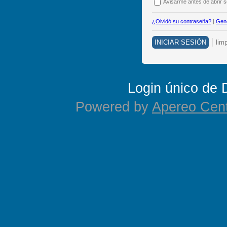
A
visarme antes de abrir se
¿Olvidó su contraseña?
|
Gene
Login único de
Powered by
Apereo Cent