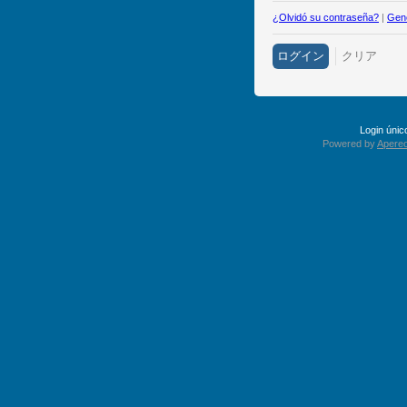
¿Olvidó su contraseña?
|
Gene
Login úni
Powered by
Apereo