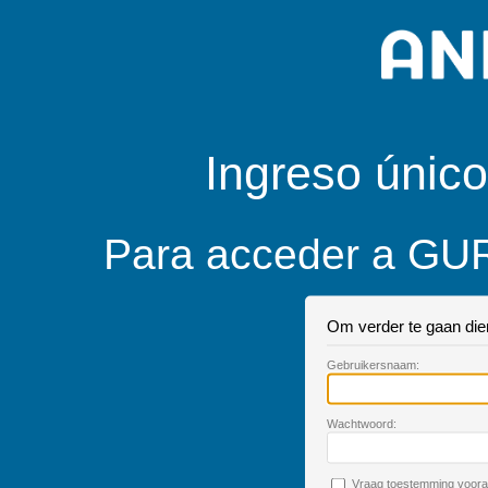
Ingreso único
Para acceder a GUR
Om verder te gaan dien 
G
ebruikersnaam:
W
achtwoord:
V
raag toestemming vooral