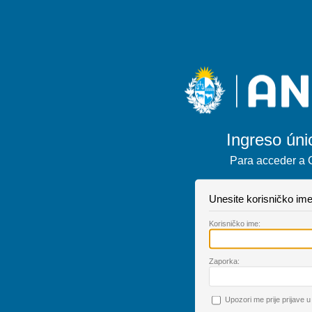
Ingreso úni
Para acceder a 
Unesite korisničko ime
K
orisničko ime:
Z
aporka:
U
pozori me prije prijave u