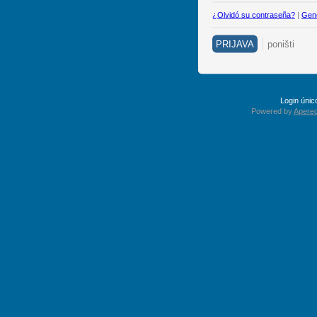
¿Olvidó su contraseña?
|
Gene
Login úni
Powered by
Apereo