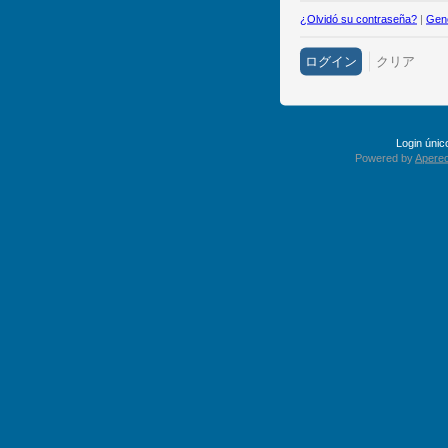
¿Olvidó su contraseña?
|
Gene
Login úni
Powered by
Apereo