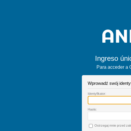
Ingreso úni
Para acceder a 
Wprowadź swój identyfi
I
dentyfikator:
H
asło:
O
strzegaj mnie przed za