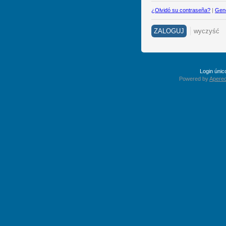
¿Olvidó su contraseña?
|
Gene
Login úni
Powered by
Apereo