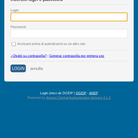
L
ogin:
P
assword:
A
vvisami prima di autenticarmi su un altro sito
¿Olvidó su contraseña?
|
Generar contraseña por primera vez
Login único de DGEIP |
DGEIP
-
ANEP
Powered by
Apereo Central Authentication Service 4.1.3