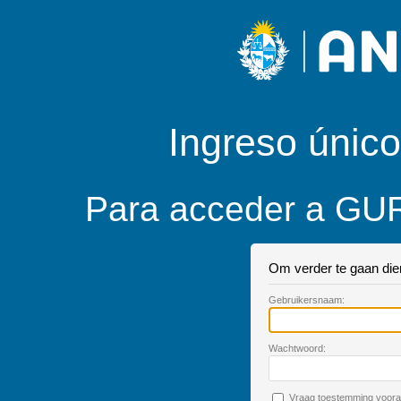
Ingreso único
Para acceder a GUR
Om verder te gaan dien 
G
ebruikersnaam:
W
achtwoord:
V
raag toestemming vooral