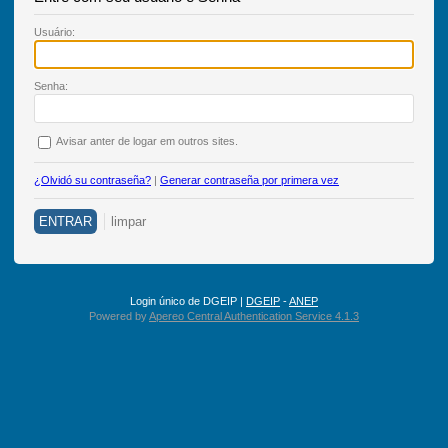
U
suário:
S
enha:
A
visar anter de logar em outros sites.
¿Olvidó su contraseña?
|
Generar contraseña por primera vez
Login único de DGEIP |
DGEIP
-
ANEP
Powered by
Apereo Central Authentication Service 4.1.3