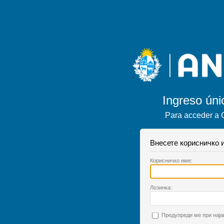
Ingreso úni
Para acceder a 
Внесете корисничко и
К
орисничко име:
Л
озинка:
П
редупреди ме при наја