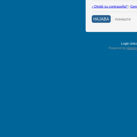
¿Olvidó su contraseña?
|
Gene
Login úni
Powered by
Apereo