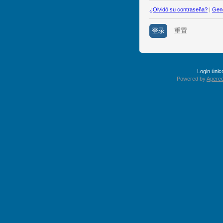
¿Olvidó su contraseña?
|
Gene
Login úni
Powered by
Apereo